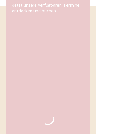
Jetzt unsere verfügbaren Termine
entdecken und buchen.