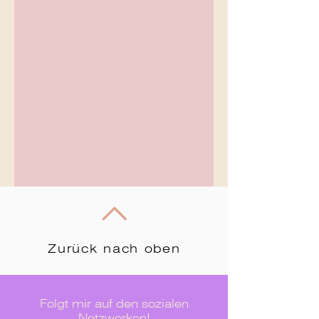
Zurück nach oben
Folgt mir auf den sozialen
Netzwerken!